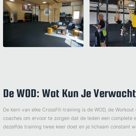
De WOD: Wat Kun Je Verwach
De kern van elke CrossFit-training is de WOD, de Workout
coaches om ervoor te zorgen dat de leden een complete en
dezelfde training twee keer doet en je lichaam constant 