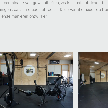
en combinatie van gewichtheffen, zoals squats of deadlifts
ngen zoals hardlopen of roeien. Deze variatie houdt de train
llende manieren ontwikkelt.