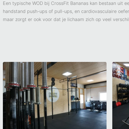
Een typische WOD bij CrossFit Bananas kan bestaan uit e
handstand push-ups of pull-ups, en cardiovasculaire oefeni
maar zorgt er ook voor dat je lichaam zich op veel verschi