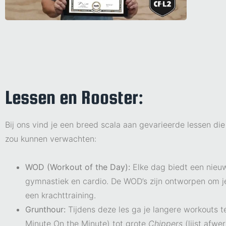
Lessen en Rooster:
Bij ons vind je een breed scala a
an gevarieerde lessen die 
zou kunnen verwachten:
WOD (Workout of the Day):
E
lke dag biedt een nieu
gymnastiek en cardio. De WOD’s zijn ontworpen om je
een krachttraining.
Grunthour:
Tijdens deze les ga je langere workouts 
Minute On the Minute) tot grote
Chippers
(lijst afwe