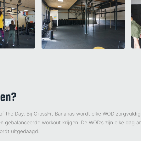
ten?
 of the Day. Bij CrossFit Bananas wordt elke WOD zorgvuld
 gebalanceerde workout krijgen. De WOD’s zijn elke dag an
wordt uitgedaagd.