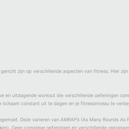
gericht zijn op verschillende aspecten van fitness. Hier zijn
we en uitdagende workout die verschillende oefeningen com
 lichaam constant uit te dagen en je fitnessniveau te verb
tegemoet. Deze varieren van
AMRAP’s
(As Many Rounds As P
rken). Geen complexe oefeningen en verschillende repranges 