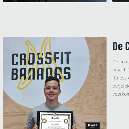
De 
De coac
maakt. 
fitness
begelei
voorkom